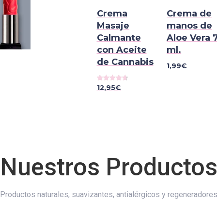
Crema
Crema de
Masaje
manos de
Calmante
Aloe Vera 
con Aceite
ml.
de Cannabis
1,99
€
12,95
€
Valorado
con
4.75
de 5
Nuestros Producto
Productos naturales, suavizantes, antialérgicos y regeneradore