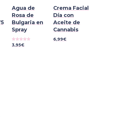
Agua de
Crema Facial
Rosa de
Día con
75
Bulgaria en
Aceite de
Spray
Cannabis
6,99
€
3,95
€
Valorado
con
5.00
de 5
s
s