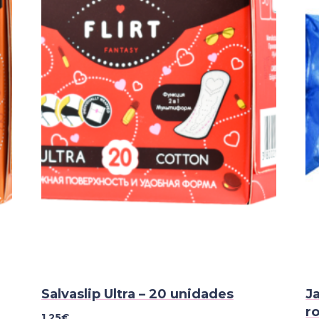
Salvaslip Ultra – 20 unidades
J
ro
1,25
€