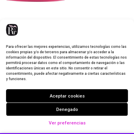
Protector labial SPF30 de
Fresa
1,50
€
Para ofrecer las mejores experiencias, utilizamos tecnologías como las
cookies propias y/o de terceros para almacenar y/o acceder a la
información del dispositivo. El consentimiento de estas tecnologías nos
permitirá procesar datos como el comportamiento de navegación o las
identificaciones únicas en este sitio. No consentir o retirar el
consentimiento, puede afectar negativamente a ciertas características
y funciones.
Aviso legal
Condiciones de envío
Cookies
Garantía
Política de privacidad
Aceptar cookies
Pedidos y devoluciones
Condiciones de contratación del envío
Denegado
Ver preferencias
Cosmética de Rosas - Rose&rose