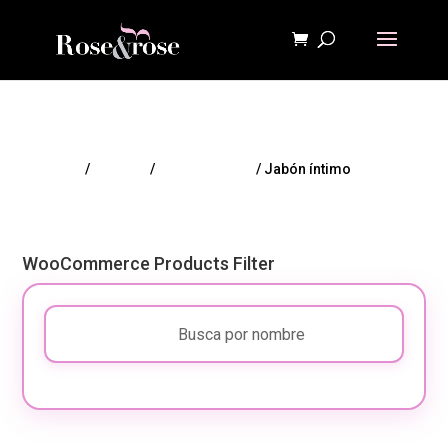
Inicio
/
HIGIENE
/
Higiene íntima
/ Jabón íntimo
WooCommerce Products Filter