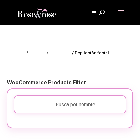
Inicio
/
HIGIENE
/
Depilación
/ Depilación facial
WooCommerce Products Filter