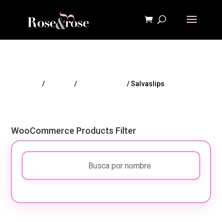
Inicio
/
HIGIENE
/
Higiene íntima
/ Salvaslips
WooCommerce Products Filter