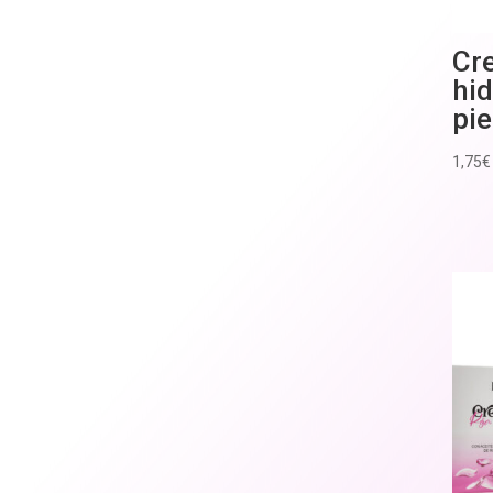
Cr
hid
pi
1,75
€