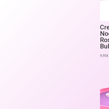
Cr
No
Ro
Bul
9,95
€