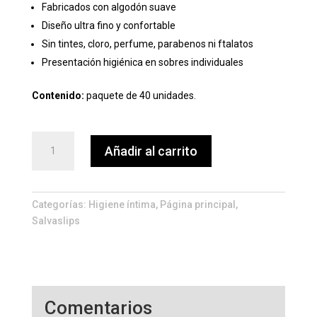
Fabricados con algodón suave
Diseño ultra fino y confortable
Sin tintes, cloro, perfume, parabenos ni ftalatos
Presentación higiénica en sobres individuales
Contenido:
paquete de 40 unidades.
Salvaslip
Añadir al carrito
Normal
Clinic
–
40
Categorías:
Higiene íntima
,
Página principal
,
unidades
Salvaslips
cantidad
Comentarios