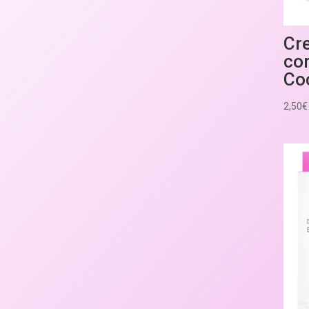
Cre
co
Co
2,50
€