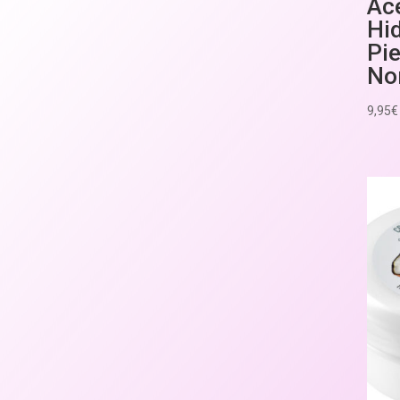
Ace
Hi
Pie
No
9,95
€