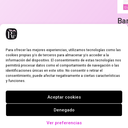
Ba
la 
pro
nar
Para ofrecer las mejores experiencias, utilizamos tecnologías como las
3,80
€
cookies propias y/o de terceros para almacenar y/o acceder a la
información del dispositivo. El consentimiento de estas tecnologías nos
permitirá procesar datos como el comportamiento de navegación o las
identificaciones únicas en este sitio. No consentir o retirar el
consentimiento, puede afectar negativamente a ciertas características
y funciones.
Aviso legal
Condiciones de envío
Cookies
Garantía
Política de privacidad
Aceptar cookies
Pedidos y devoluciones
Condiciones de contratación del envío
Denegado
Ver preferencias
Cosmética de Rosas - Rose&rose