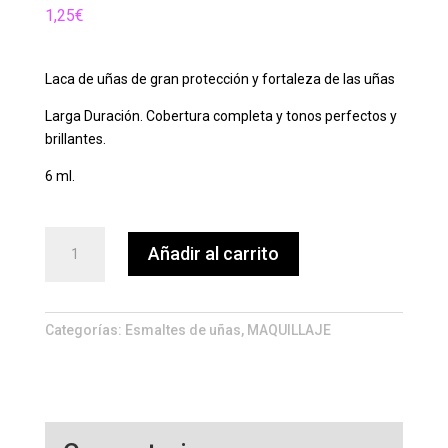
1,25
€
Laca de uñas de gran protección y fortaleza de las uñas
Larga Duración. Cobertura completa y tonos perfectos y
brillantes.
6 ml.
BASE
Añadir al carrito
&
TOP
COAT
BEL
Categorías:
Esmaltes de uñas
,
MAQUILLAJE
LONDON
COLOR
201
MINI
cantidad