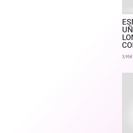
ES
UÑ
LO
CO
3,95
€