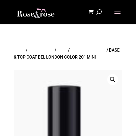
Inicio
/
MAQUILLAJE
/
Uñas
/
Esmaltes de uñas
/ BASE
& TOP COAT BEL LONDON COLOR 201 MINI