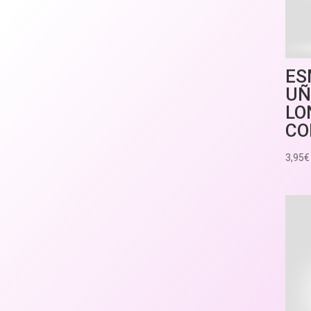
ES
UÑ
LO
CO
3,95
€