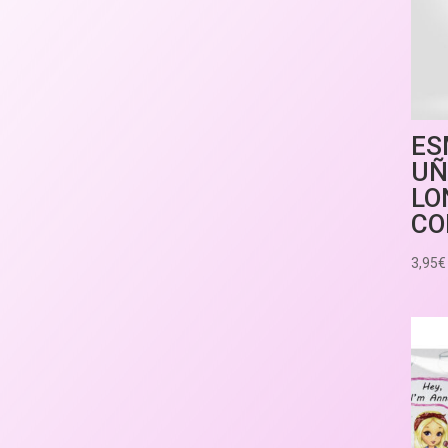
ES
UÑ
LO
CO
3,95
€