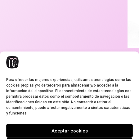
Ch
He
ml
Para ofrecer las mejores experiencias, utilizamos tecnologías como las
3,19
€
cookies propias y/o de terceros para almacenar y/o acceder a la
información del dispositivo. El consentimiento de estas tecnologías nos
permitirá procesar datos como el comportamiento de navegación o las
identificaciones únicas en este sitio. No consentir o retirar el
consentimiento, puede afectar negativamente a ciertas características
y funciones.
Aviso legal
Condiciones de envío
Cookies
Garantía
Política de privacidad
Aceptar cookies
Pedidos y devoluciones