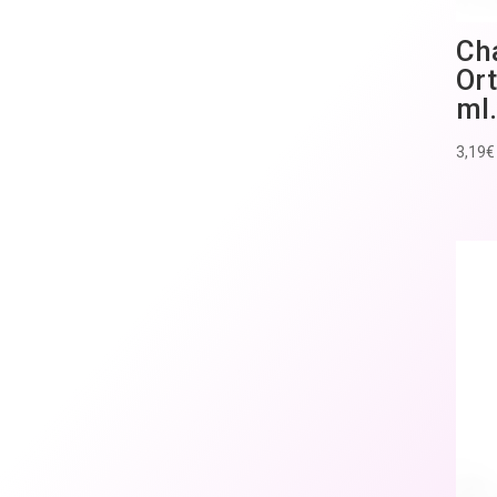
Ch
Ort
ml.
3,19
€