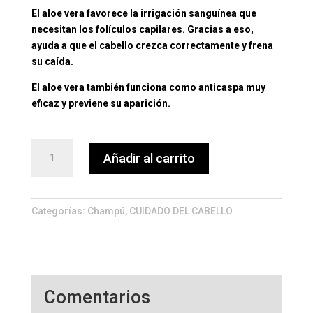
El aloe vera favorece la irrigación sanguínea que
necesitan los folículos capilares. Gracias a eso,
ayuda a que el cabello crezca correctamente y frena
su caída.
El aloe vera también funciona como anticaspa muy
eficaz y previene su aparición.
Champú
Añadir al carrito
de
Aloe
Vera
de
Categorías:
Champú
,
CUIDADO DEL CABELLO
400
ml
cantidad
Comentarios