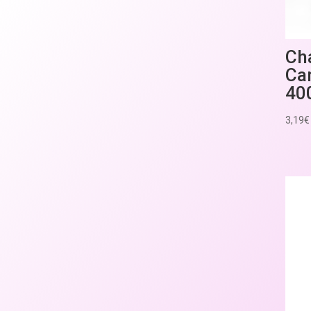
Ch
Ca
40
3,19
€