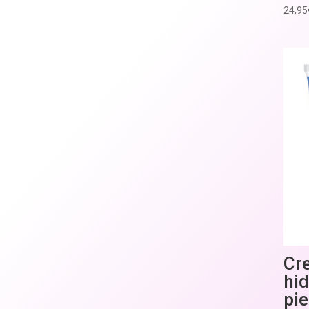
24,95
Cr
hid
pi