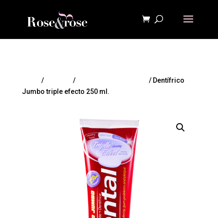
Inicio
/
HIGIENE
/
Higiene Bucal y Dental
/ Dentífrico
Jumbo triple efecto 250 ml.