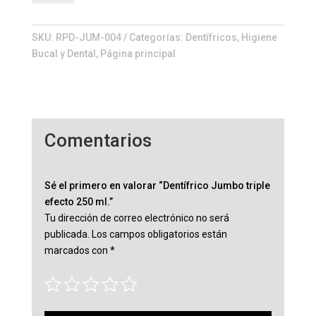
triple
efecto
250
SKU:
RPD-JUM-004
Categorías:
Dentífricos
,
Higiene
ml.
Bucal y Dental
,
Página principal
cantidad
Comentarios
Sé el primero en valorar “Dentífrico Jumbo triple
efecto 250 ml.”
Tu dirección de correo electrónico no será
publicada.
Los campos obligatorios están
marcados con
*