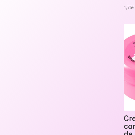
1,75
€
Cre
co
de