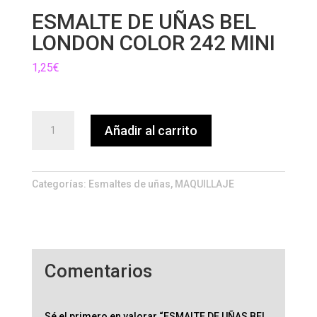
ESMALTE DE UÑAS BEL
LONDON COLOR 242 MINI
1,25
€
ESMALTE
Añadir al carrito
DE
UÑAS
BEL
LONDON
Categorías:
Esmaltes de uñas
,
MAQUILLAJE
COLOR
242
MINI
cantidad
Comentarios
Sé el primero en valorar “ESMALTE DE UÑAS BEL