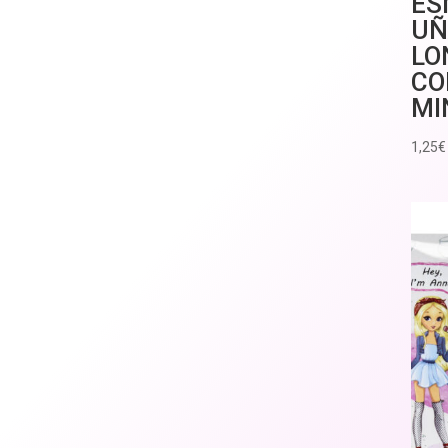
ES
UÑ
LO
CO
MI
1,25
€