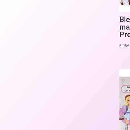
Bl
maq
Pr
6,95
€