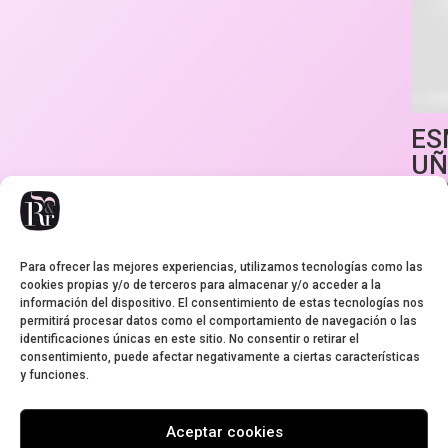
ES
UÑ
LO
CO
3,95
€
Para ofrecer las mejores experiencias, utilizamos tecnologías como las
cookies propias y/o de terceros para almacenar y/o acceder a la
información del dispositivo. El consentimiento de estas tecnologías nos
permitirá procesar datos como el comportamiento de navegación o las
identificaciones únicas en este sitio. No consentir o retirar el
consentimiento, puede afectar negativamente a ciertas características
y funciones.
Aviso legal
Condiciones de envío
Cookies
Garantía
Política de privacidad
Aceptar cookies