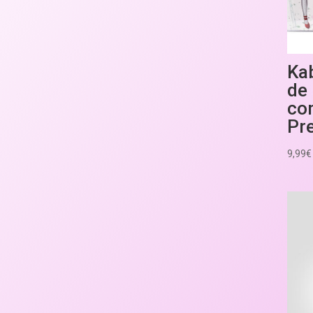
Ka
de
co
Pr
9,99
€