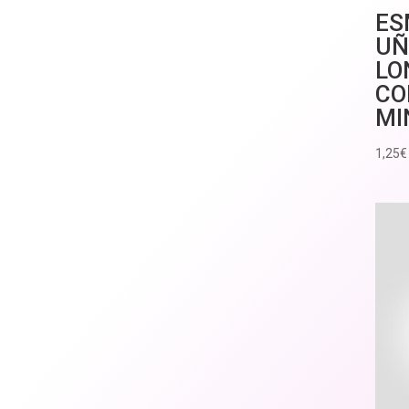
ES
UÑ
LO
CO
MI
1,25
€