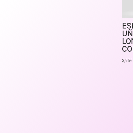
ES
UÑ
LO
CO
3,95
€