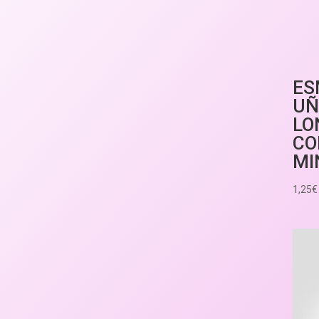
ES
UÑ
LO
CO
MI
1,25
€