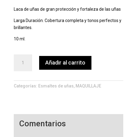
Laca de uñas de gran protección y fortaleza de las uñas
Larga Duración. Cobertura completa y tonos perfectos y
brillantes.
10 ml.
ESMALTE
Añadir al carrito
DE
UÑAS
BEL
LONDON
Categorías:
Esmaltes de uñas
,
MAQUILLAJE
COLOR
041
cantidad
Comentarios