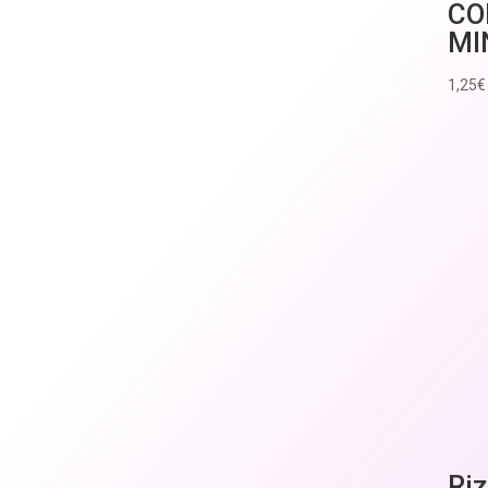
CO
MI
1,25
€
Ri