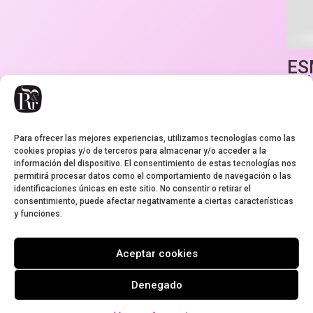
ES
UÑ
LO
CO
Para ofrecer las mejores experiencias, utilizamos tecnologías como las
3,95
€
cookies propias y/o de terceros para almacenar y/o acceder a la
información del dispositivo. El consentimiento de estas tecnologías nos
permitirá procesar datos como el comportamiento de navegación o las
identificaciones únicas en este sitio. No consentir o retirar el
consentimiento, puede afectar negativamente a ciertas características
y funciones.
Aviso legal
Condiciones de envío
Cookies
Garantía
Política de privacidad
Aceptar cookies
Pedidos y devoluciones
Condiciones de contratación del envío
Denegado