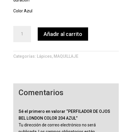
duración
Color Azul
PERFILADOR
Añadir al carrito
DE
OJOS
BEL
LONDON
Categorías:
Lápices
,
MAQUILLAJE
COLOR
204
AZUL
cantidad
Comentarios
Sé el primero en valorar “PERFILADOR DE OJOS
BEL LONDON COLOR 204 AZUL”
Tu dirección de correo electrónico no será
publicada.
Los campos obligatorios están