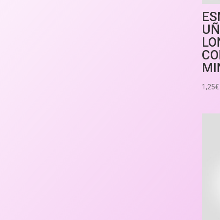
ES
UÑ
LO
CO
MI
1,25
€