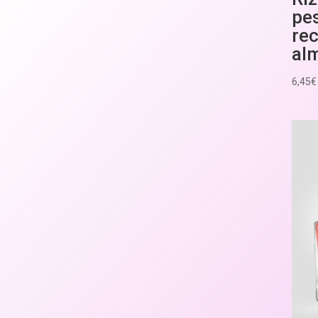
pe
re
al
6,45
€