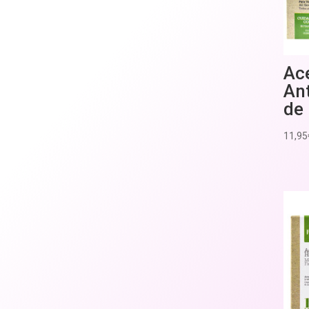
Ac
Ant
de
11,95