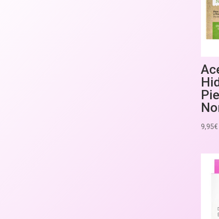
Ace
Hi
Pie
No
9,95
€