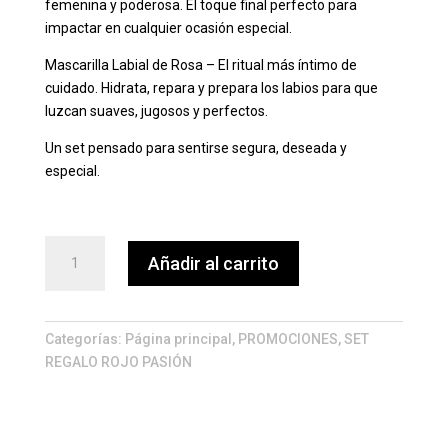
femenina y poderosa. El toque final perfecto para
impactar en cualquier ocasión especial.
Mascarilla Labial de Rosa – El ritual más íntimo de
cuidado. Hidrata, repara y prepara los labios para que
luzcan suaves, jugosos y perfectos.
Un set pensado para sentirse segura, deseada y
especial.
Set
Añadir al carrito
de
Regalo
Rojo
Pasión
Categorías:
Página principal
,
PROMOCIONES
,
SET
cantidad
REGALO ROJO PASIÓN