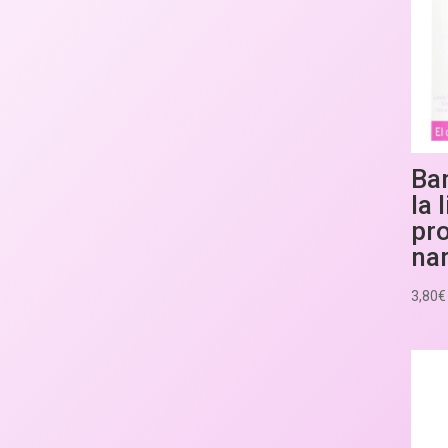
Ba
la 
pro
nar
3,80
€