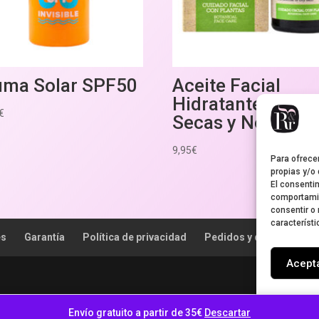
uma Solar SPF50
Aceite Facial
Hidratante Pieles
€
Secas y Normale
9,95
€
Para ofrece
propias y/o 
El consenti
comportamie
consentir o 
característi
es
Garantía
Política de privacidad
Pedidos y devoluciones
Acept
Envío gratuito a partir de 35€
Descartar