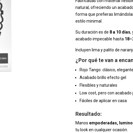
Fabricadas con material flexib
natural, ofreciendo un acabado f
forma que prefieras limándola
estilo minimal.
Su duración es de
8 a 10 días
,
acabado impecable hasta
18–
Incluyen lima y palito de naranj
¿Por qué te van a enca
Rojo Tango: clásico, elegant
Acabado brillo efecto gel
Flexibles y naturales
Low cost, pero con acabad
Fáciles de aplicar en casa
Resultado:
Manos
empoderadas, luminos
tu look en cualquier ocasión.