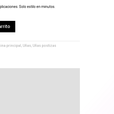
plicaciones. Solo estilo en minutos.
arrito
ina principal
,
Uñas
,
Uñas postizas