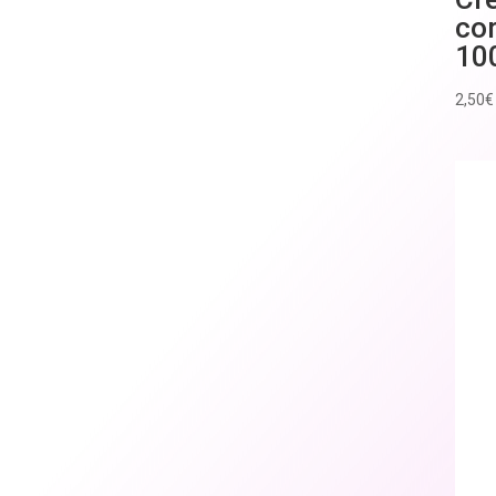
co
10
2,50
€