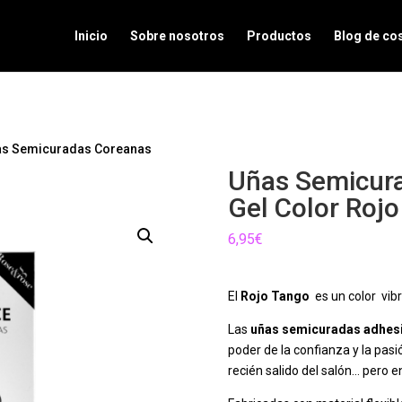
Inicio
Sobre nosotros
Productos
Blog de co
as Semicuradas Coreanas
Uñas Semicura
Gel Color Roj
6,95
€
El
Rojo Tango
es un color vib
Las
uñas semicuradas adhes
poder de la confianza y la pas
recién salido del salón… pero e