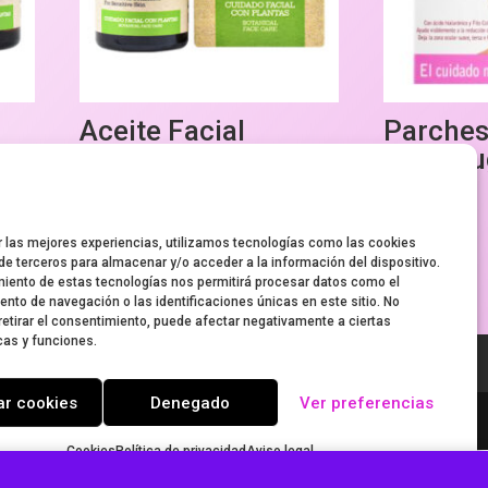
Aceite Facial
Parches
Calmante Pieles
antiarru
s
Sensibles
ojos
9,95
€
3,99
€
r las mejores experiencias, utilizamos tecnologías como las cookies
de terceros para almacenar y/o acceder a la información del dispositivo.
miento de estas tecnologías nos permitirá procesar datos como el
nto de navegación o las identificaciones únicas en este sitio. No
retirar el consentimiento, puede afectar negativamente a ciertas
cas y funciones.
Condiciones de contratación del envío
ar cookies
Denegado
Ver preferencias
Cookies
Política de privacidad
Aviso legal