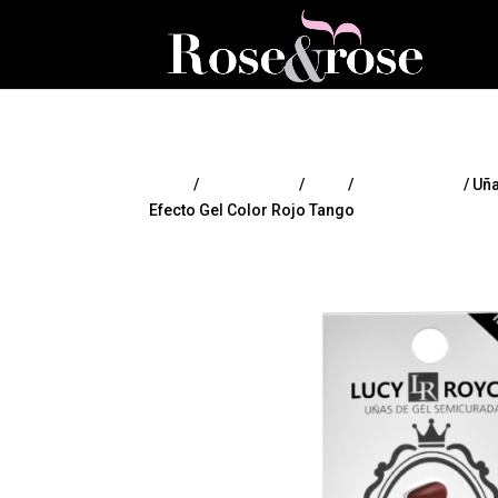
Inicio
/
MAQUILLAJE
/
Uñas
/
Uñas postizas
/ Uñ
Efecto Gel Color Rojo Tango