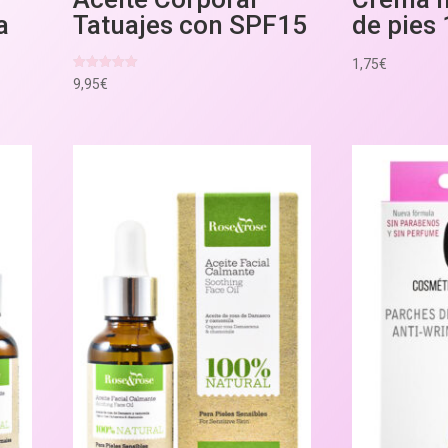
a
Tatuajes con SPF15
de pies
1,75
€
Valorado
9,95
€
con
5.00
de 5