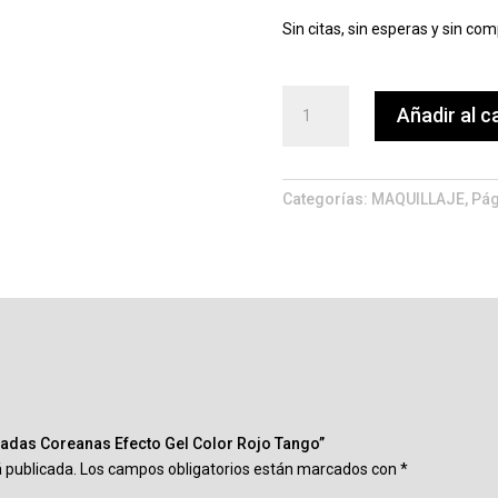
Sin citas, sin esperas y sin com
Uñas
Añadir al c
Semicuradas
Coreanas
Efecto
Gel
Categorías:
MAQUILLAJE
,
Pág
Color
Rojo
Tango
cantidad
radas Coreanas Efecto Gel Color Rojo Tango”
á publicada.
Los campos obligatorios están marcados con
*