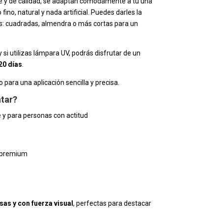
le y de calidad, se adaptan cómodamente a tu uña
ino, natural y nada artificial. Puedes darles la
s: cuadradas, almendra o más cortas para un
 y si utilizas lámpara UV, podrás disfrutar de un
20 días
.
o para una aplicación sencilla y precisa.
ntar?
e y para personas con actitud
o premium
as y con fuerza visual
, perfectas para destacar