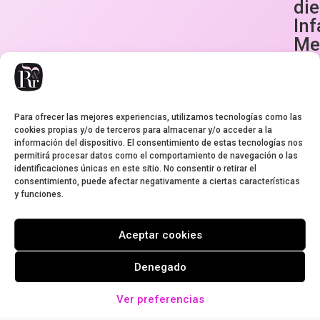
di
Inf
Me
ar
Na
Ch
Para ofrecer las mejores experiencias, utilizamos tecnologías como las
2,95
€
cookies propias y/o de terceros para almacenar y/o acceder a la
información del dispositivo. El consentimiento de estas tecnologías nos
permitirá procesar datos como el comportamiento de navegación o las
identificaciones únicas en este sitio. No consentir o retirar el
consentimiento, puede afectar negativamente a ciertas características
y funciones.
Aviso legal
Condiciones de envío
Cookies
Garantía
Política de privacidad
Aceptar cookies
Pedidos y devoluciones
Condiciones de contratación del envío
Denegado
Ver preferencias
Cosmética de Rosas - Rose&rose