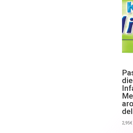
Pa
di
Inf
Me
ar
de
2,95
€