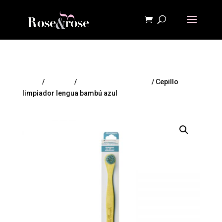
Inicio
/
HIGIENE
/
Higiene Bucal y Dental
/ Cepillo
limpiador lengua bambú azul