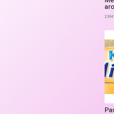
ar
2,95
€
Pa