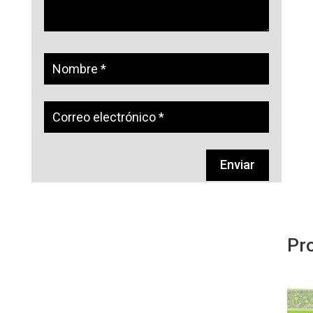
Enviar
Pr