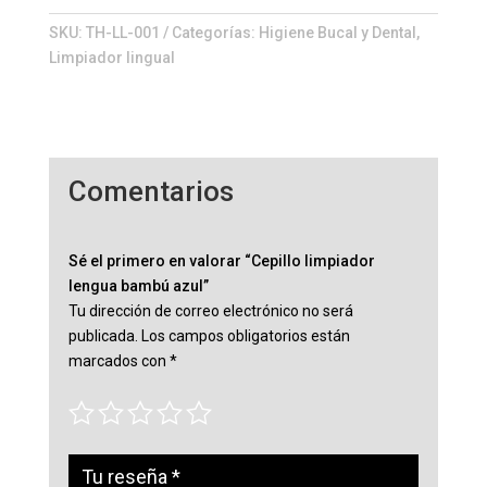
bambú
azul
SKU:
TH-LL-001
Categorías:
Higiene Bucal y Dental
,
cantidad
Limpiador lingual
Comentarios
Sé el primero en valorar “Cepillo limpiador
lengua bambú azul”
Tu dirección de correo electrónico no será
publicada.
Los campos obligatorios están
marcados con
*