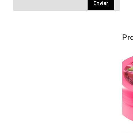
Enviar
Pr