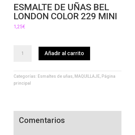
ESMALTE DE UÑAS BEL
LONDON COLOR 229 MINI
1,25
€
ESMALTE
Añadir al carrito
DE
UÑAS
BEL
LONDON
Categorías:
Esmaltes de uñas
,
MAQUILLAJE
,
Página
COLOR
principal
229
MINI
cantidad
Comentarios