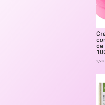
Cre
co
de
10
2,50
€