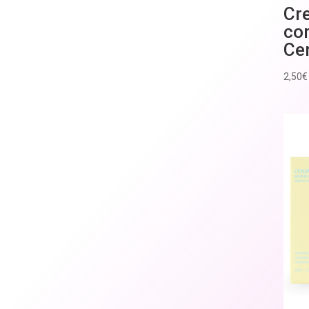
Cre
co
Ce
2,50
€