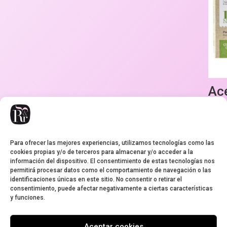
Ace
Rev
Pie
Ma
Para ofrecer las mejores experiencias, utilizamos tecnologías como las
9,95
€
cookies propias y/o de terceros para almacenar y/o acceder a la
información del dispositivo. El consentimiento de estas tecnologías nos
permitirá procesar datos como el comportamiento de navegación o las
identificaciones únicas en este sitio. No consentir o retirar el
consentimiento, puede afectar negativamente a ciertas características
y funciones.
Aviso legal
Condiciones de envío
Cookies
Garantía
Política de privacidad
Aceptar cookies