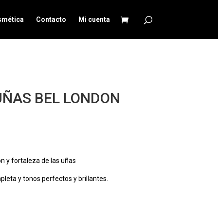
smética
Contacto
Mi cuenta
UÑAS BEL LONDON
n y fortaleza de las uñas
leta y tonos perfectos y brillantes.