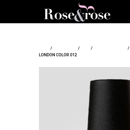
Inicio
/
MAQUILLAJE
/
Uñas
/
Esmaltes de uñas
/
LONDON COLOR 012