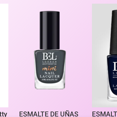
tty
ESMALTE DE UÑAS
ESMALT