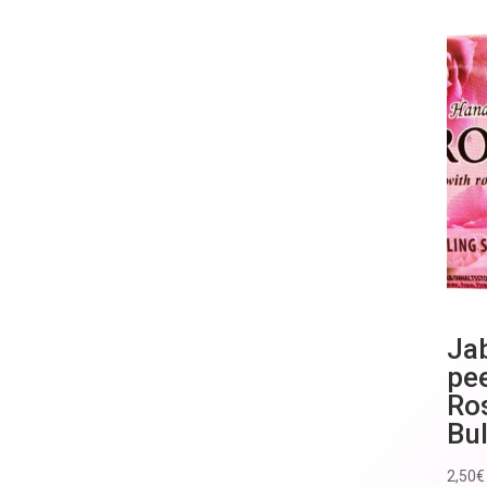
Ja
pee
Ro
Bul
2,50
€