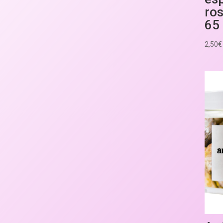
ro
65 
2,50
€