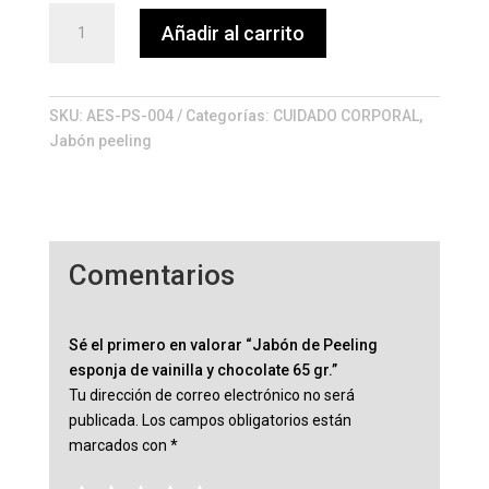
Jabón
Añadir al carrito
de
Peeling
esponja
de
SKU:
AES-PS-004
Categorías:
CUIDADO CORPORAL
,
vainilla
Jabón peeling
y
chocolate
65
gr.
cantidad
Comentarios
Sé el primero en valorar “Jabón de Peeling
esponja de vainilla y chocolate 65 gr.”
Tu dirección de correo electrónico no será
publicada.
Los campos obligatorios están
marcados con
*