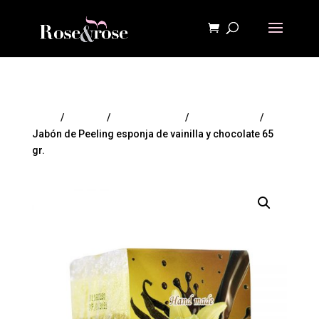
Inicio
/
HIGIENE
/
Producto Baño
/
Jabón peeling
/
Jabón de Peeling esponja de vainilla y chocolate 65
gr.